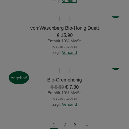
zzgl.
Versand
vomWaschberg Bio-Honig Duett
€
15,90
Enthält 10% MwSt.
(
€
19,88
/ 1000 g)
zzgl.
Versand
Angebot!
Bio-Cremehonig
Ursprünglicher
Aktueller
€
8,50
€
7,80
Preis
Preis
Enthält 10% MwSt.
war:
ist:
(
€
19,50
/ 1000 g)
€ 8,50
€ 7,80.
zzgl.
Versand
1
2
3
→