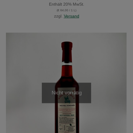
Preis
Preis
Enthält 20% MwSt.
war:
ist:
(
€
64,00
/ 1 L)
€ 18,50
€ 16,00.
zzgl.
Versand
Nicht vorrätig