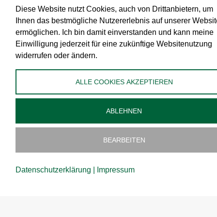
Diese Website nutzt Cookies, auch von Drittanbietern, um
Impressum
Ihnen das bestmögliche Nutzererlebnis auf unserer Websit
AGB
ermöglichen. Ich bin damit einverstanden und kann meine
Datenschutz
Einwilligung jederzeit für eine zukünftige Websitenutzung
widerrufen oder ändern.
Zahlungsmittel
Versand
ALLE COOKIES AKZEPTIEREN
Widerrufsbelehrung
Administration
ABLEHNEN
Cookies bearbeiten
BEARBEITEN
Datenschutzerklärung
|
Impressum
Copyright ©
2026
vomWaschberg Naturprodukte GmbH & Co KG | Powered by