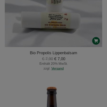
Bio Propolis Lippenbalsam
Ursprünglicher
Aktueller
€
7,90
€
7,00
Preis
Preis
Enthält 20% MwSt.
war:
ist:
zzgl.
Versand
€ 7,90
€ 7,00.