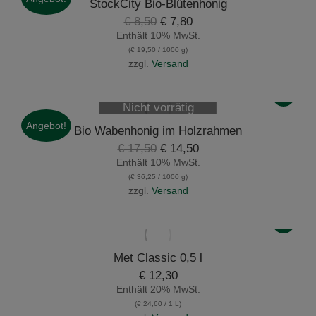
StockCity Bio-Blütenhonig
Ursprünglicher
Aktueller
€
8,50
€
7,80
Preis
Preis
Enthält 10% MwSt.
war:
ist:
(
€
19,50
/ 1000 g)
€ 8,50
€ 7,80.
zzgl.
Versand
Nicht vorrätig
Angebot!
Bio Wabenhonig im Holzrahmen
Ursprünglicher
Aktueller
€
17,50
€
14,50
Preis
Preis
Enthält 10% MwSt.
war:
ist:
(
€
36,25
/ 1000 g)
€ 17,50
€ 14,50.
zzgl.
Versand
Met Classic 0,5 l
€
12,30
Enthält 20% MwSt.
(
€
24,60
/ 1 L)