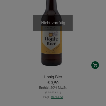
Nicht vorrätig
Honig Bier
€
3,50
Enthält 20% MwSt.
(
€
14,00
/ 1 L)
zzgl.
Versand