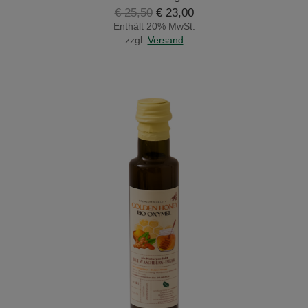
Ursprünglicher
Aktueller
€
25,50
€
23,00
Preis
Preis
Enthält 20% MwSt.
war:
ist:
zzgl.
Versand
€ 25,50
€ 23,00.