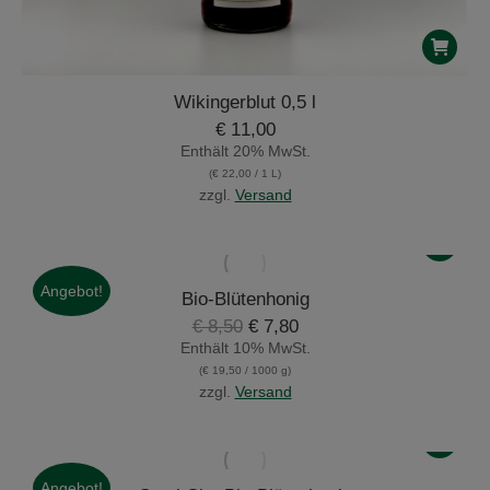
Wikingerblut 0,5 l
€
11,00
Enthält 20% MwSt.
(
€
22,00
/ 1 L)
zzgl.
Versand
Angebot!
Bio-Blütenhonig
Ursprünglicher
Aktueller
€
8,50
€
7,80
Preis
Preis
Enthält 10% MwSt.
war:
ist:
(
€
19,50
/ 1000 g)
€ 8,50
€ 7,80.
zzgl.
Versand
Angebot!