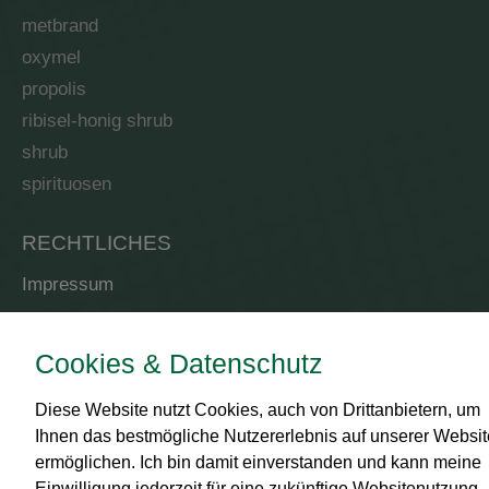
metbrand
oxymel
propolis
ribisel-honig shrub
shrub
spirituosen
RECHTLICHES
Impressum
AGB
Datenschutz
Cookies & Datenschutz
Zahlungsmittel
Diese Website nutzt Cookies, auch von Drittanbietern, um
Versand
Ihnen das bestmögliche Nutzererlebnis auf unserer Websit
ermöglichen. Ich bin damit einverstanden und kann meine
Widerrufsbelehrung
Einwilligung jederzeit für eine zukünftige Websitenutzung