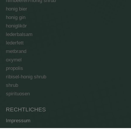
himbeeren-honig shrub
honig bier
honig gin
honiglikör
lederbalsam
lederfett
metbrand
oxymel
propolis
ribisel-honig shrub
shrub
spirituosen
RECHTLICHES
Impressum
AGB