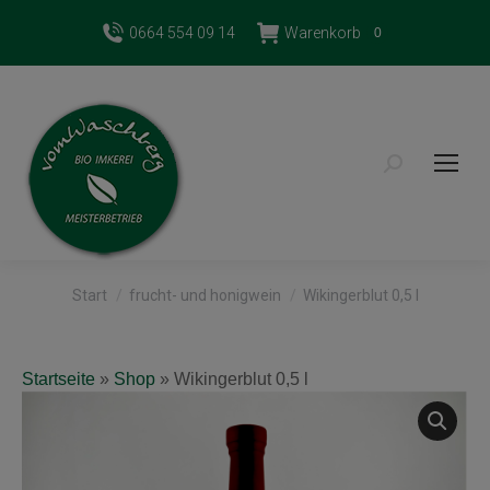
0664 554 09 14
Warenkorb
0
Search:
Sie befinden sich hier:
Start
frucht- und honigwein
Wikingerblut 0,5 l
Startseite
»
Shop
»
Wikingerblut 0,5 l