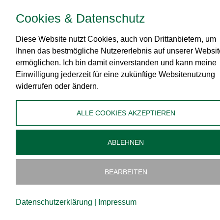
Datenschutz
Cookies & Datenschutz
Zahlungsmittel
Diese Website nutzt Cookies, auch von Drittanbietern, um
Versand
Ihnen das bestmögliche Nutzererlebnis auf unserer Websit
ermöglichen. Ich bin damit einverstanden und kann meine
Widerrufsbelehrung
Einwilligung jederzeit für eine zukünftige Websitenutzung
Administration
widerrufen oder ändern.
Cookies bearbeiten
ALLE COOKIES AKZEPTIEREN
ABLEHNEN
BEARBEITEN
Copyright ©
2026
vomWaschberg Naturprodukte GmbH & Co KG | Powered by
art.waldsoft
Datenschutzerklärung
|
Impressum
Vertrag widerrufen