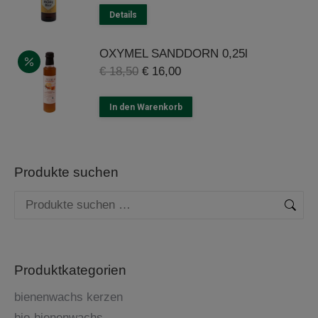
Details
OXYMEL SANDDORN 0,25l
Ursprünglicher
Aktueller
€
18,50
€
16,00
Preis
Preis
war:
ist:
In den Warenkorb
€ 18,50
€ 16,00.
Produkte suchen
Produktkategorien
bienenwachs kerzen
bio-bienenwachs