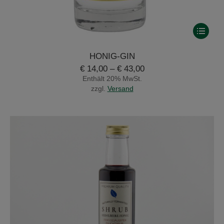
Dieses
Produkt
weist
HONIG-GIN
mehrere
Variante
Preisspanne:
€
14,00
–
€
43,00
auf.
€ 14,00
Enthält 20% MwSt.
Die
bis
zzgl.
Versand
Optione
€ 43,00
können
auf
der
Produkts
gewählt
werden