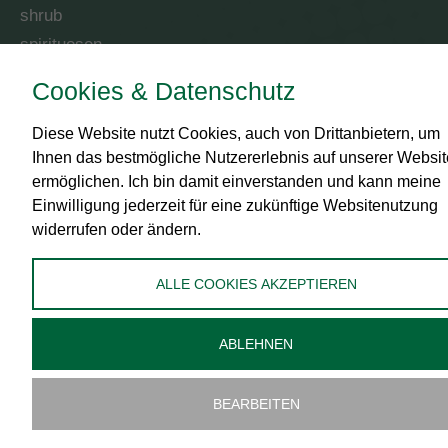
shrub
spirituosen
Cookies & Datenschutz
RECHTLICHES
Diese Website nutzt Cookies, auch von Drittanbietern, um
Impressum
Ihnen das bestmögliche Nutzererlebnis auf unserer Websit
AGB
ermöglichen. Ich bin damit einverstanden und kann meine
Datenschutz
Einwilligung jederzeit für eine zukünftige Websitenutzung
widerrufen oder ändern.
Zahlungsmittel
Versand
ALLE COOKIES AKZEPTIEREN
Widerrufsbelehrung
Administration
ABLEHNEN
Cookies bearbeiten
BEARBEITEN