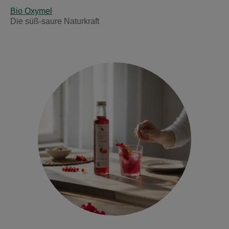
Bio Oxymel
Die süß-saure Naturkraft