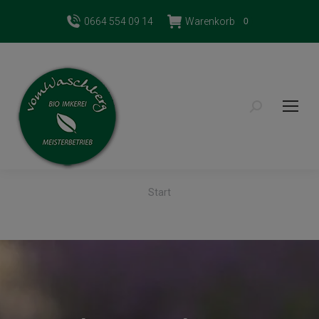
0664 554 09 14
Warenkorb
0
Search:
Sie befinden sich hier:
Start