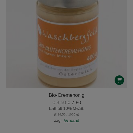
Bio-Cremehonig
Ursprünglicher
Aktueller
€
8,50
€
7,80
Preis
Preis
Enthält 10% MwSt.
war:
ist:
(
€
19,50
/ 1000 g)
€ 8,50
€ 7,80.
zzgl.
Versand