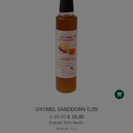
OXYMEL SANDDORN 0,25l
Ursprünglicher
Aktueller
€
18,50
€
16,00
Preis
Preis
Enthält 20% MwSt.
war:
ist:
(
€
64,00
/ 1 L)