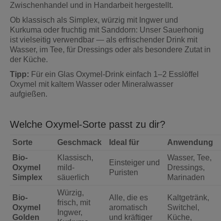
Zwischenhandel und in Handarbeit hergestellt.
Ob klassisch als Simplex, würzig mit Ingwer und
Kurkuma oder fruchtig mit Sanddorn: Unser Sauerhonig
ist vielseitig verwendbar — als erfrischender Drink mit
Wasser, im Tee, für Dressings oder als besondere Zutat in
der Küche.
Tipp:
Für ein Glas Oxymel-Drink einfach 1–2 Esslöffel
Oxymel mit kaltem Wasser oder Mineralwasser
aufgießen.
Welche Oxymel-Sorte passt zu dir?
Sorte
Geschmack
Ideal für
Anwendung
Bio-
Klassisch,
Wasser, Tee,
Einsteiger und
Oxymel
mild-
Dressings,
Puristen
Simplex
säuerlich
Marinaden
Würzig,
Bio-
Alle, die es
Kaltgetränk,
frisch, mit
Oxymel
aromatisch
Switchel,
Ingwer,
Golden
und kräftiger
Küche,