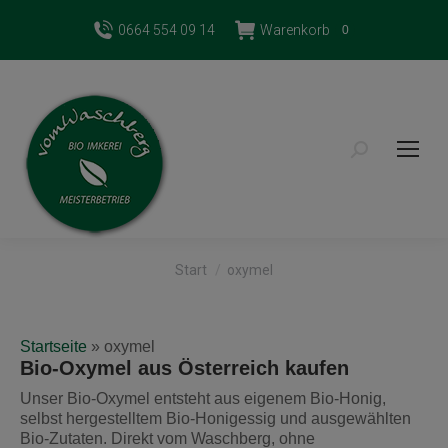
0664 554 09 14
Warenkorb
0
Search:
Sie befinden sich hier:
Start
oxymel
Startseite
»
oxymel
Bio-Oxymel aus Österreich kaufen
Unser Bio-Oxymel entsteht aus eigenem Bio-Honig,
selbst hergestelltem Bio-Honigessig und ausgewählten
Bio-Zutaten. Direkt vom Waschberg, ohne