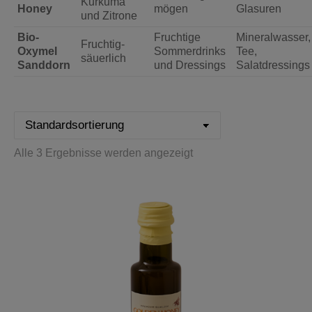
Kurkuma
Honey
mögen
Glasuren
und Zitrone
Bio-
Fruchtige
Mineralwasser,
Fruchtig-
Oxymel
Sommerdrinks
Tee,
säuerlich
Sanddorn
und Dressings
Salatdressings
Alle 3 Ergebnisse werden angezeigt