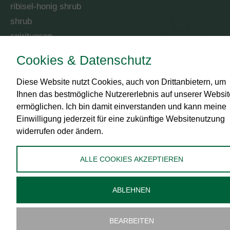
ribisel-honig shrub
shrub
spirituosen
Cookies & Datenschutz
RECHTLICHES
Diese Website nutzt Cookies, auch von Drittanbietern, um
Impressum
Ihnen das bestmögliche Nutzererlebnis auf unserer Websit
AGB
ermöglichen. Ich bin damit einverstanden und kann meine
Datenschutz
Einwilligung jederzeit für eine zukünftige Websitenutzung
widerrufen oder ändern.
Zahlungsmittel
Versand
ALLE COOKIES AKZEPTIEREN
Widerrufsbelehrung
Administration
ABLEHNEN
Cookies bearbeiten
BEARBEITEN