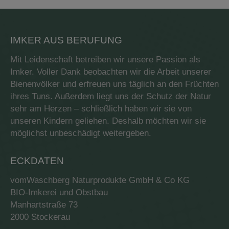
mehrere
Varianten
auf.
Die
IMKER AUS BERUFUNG
Optionen
können
Mit Leidenschaft betreiben wir unsere Passion als
auf
Imker. Voller Dank beobachten wir die Arbeit unserer
der
Bienenvölker und erfreuen uns täglich an den Früchten
Produktseite
gewählt
ihres Tuns. Außerdem liegt uns der Schutz der Natur
werden
sehr am Herzen – schließlich haben wir sie von
unseren Kindern geliehen. Deshalb möchten wir sie
möglichst unbeschädigt weitergeben.
ECKDATEN
vomWaschberg Naturprodukte GmbH & Co KG
BIO-Imkerei und Obstbau
Manhartstraße 73
2000 Stockerau