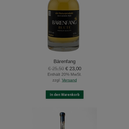
Bärenfang
Ursprünglicher
Aktueller
€
25,50
€
23,00
Preis
Preis
Enthält 20% MwSt.
war:
ist:
zzgl.
Versand
€ 25,50
€ 23,00.
In den Warenkorb