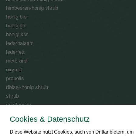
himbeeren-honig shrub
honig bier
honig gin
honiglikör
lederbalsam
lederfett
metbrand
oxymel
propolis
ribisel-honig shrub
shrub
spirituosen
Cookies & Datenschutz
RECHTLICHES
Diese Website nutzt Cookies, auch von Drittanbietern, um
Impressum