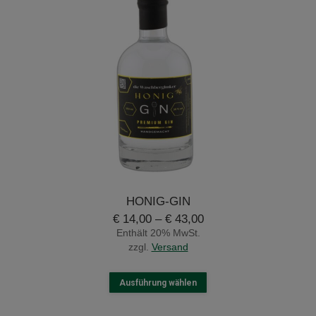
HONIG-GIN
Preisspanne:
€
14,00
–
€
43,00
€ 14,00
Enthält 20% MwSt.
bis
zzgl.
Versand
€ 43,00
Dieses
Ausführung wählen
Produkt
weist