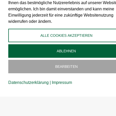
Ihnen das bestmögliche Nutzererlebnis auf unserer Websit
AGB
ermöglichen. Ich bin damit einverstanden und kann meine
Datenschutz
Einwilligung jederzeit für eine zukünftige Websitenutzung
widerrufen oder ändern.
Zahlungsmittel
Versand
ALLE COOKIES AKZEPTIEREN
Widerrufsbelehrung
Administration
ABLEHNEN
Cookies bearbeiten
BEARBEITEN
Datenschutzerklärung
|
Impressum
Copyright ©
2026
vomWaschberg Naturprodukte GmbH & Co KG | Powered by
art.waldsoft