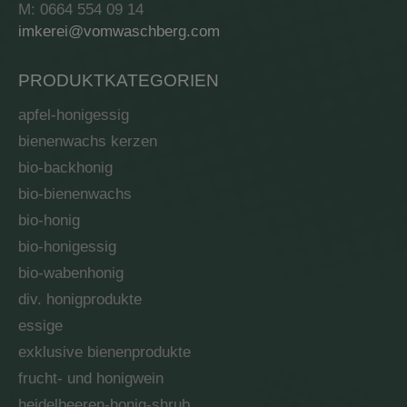
M: 0664 554 09 14
imkerei@vomwaschberg.com
PRODUKTKATEGORIEN
apfel-honigessig
bienenwachs kerzen
bio-backhonig
bio-bienenwachs
bio-honig
bio-honigessig
bio-wabenhonig
div. honigprodukte
essige
exklusive bienenprodukte
frucht- und honigwein
heidelbeeren-honig-shrub