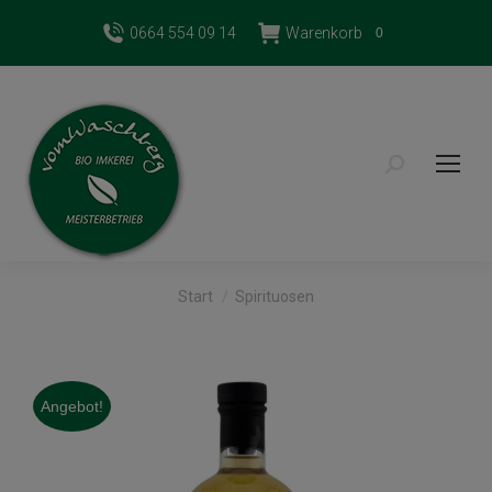
0664 554 09 14
Warenkorb
0
Search:
Sie befinden sich hier:
Start
Spirituosen
Angebot!