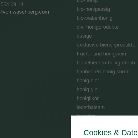
bio-honig
 554 09 14
bio-honigessig
i@vomwaschberg.com
bio-wabenhonig
div. honigprodukte
essige
exklusive bienenprodukte
frucht- und honigwein
heidelbeeren-honig-shrub
himbeeren-honig shrub
honig bier
honig gin
honiglikör
lederbalsam
lederfett
metbrand
Cookies & Date
oxymel