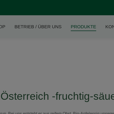
OP
BETRIEB / ÜBER UNS
PRODUKTE
KO
sterreich -fruchtig-säue
sirup. Bei uns entsteht er aus reifem Obst, Bio-Apfelessig unse