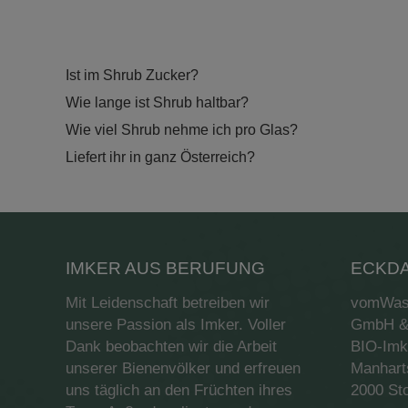
Ist im Shrub Zucker?
Wie lange ist Shrub haltbar?
Wie viel Shrub nehme ich pro Glas?
Liefert ihr in ganz Österreich?
IMKER AUS BERUFUNG
ECKD
Mit Leidenschaft betreiben wir
vomWasc
unsere Passion als Imker. Voller
GmbH &
Dank beobachten wir die Arbeit
BIO-Imk
unserer Bienenvölker und erfreuen
Manhart
uns täglich an den Früchten ihres
2000 St