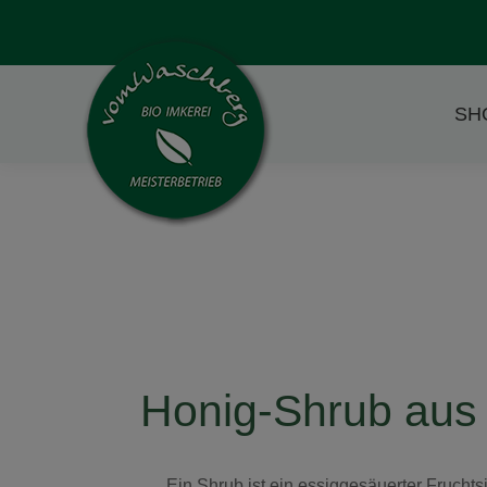
SH
Honig-Shrub aus Ö
Ein Shrub ist ein essiggesäuerter Frucht