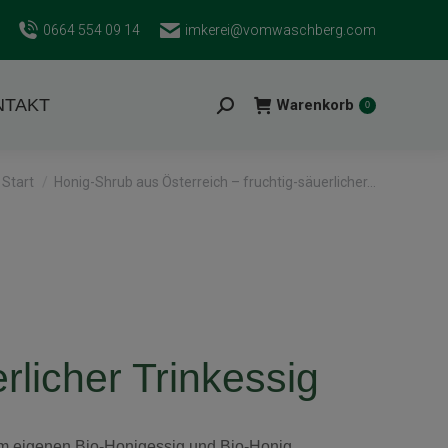
0664 554 09 14
imkerei@vomwaschberg.com
NTAKT
Warenkorb
Search:
0
Sie befinden sich hier:
Start
Honig-Shrub aus Österreich – fruchtig-säuerlicher…
rlicher Trinkessig
rem eigenen Bio-Honigessig und Bio-Honig.