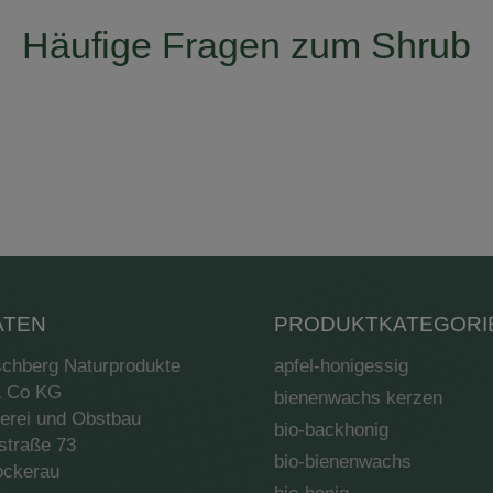
Häufige Fragen zum Shrub
ATEN
PRODUKTKATEGORI
hberg Naturprodukte
apfel-honigessig
 Co KG
bienenwachs kerzen
erei und Obstbau
bio-backhonig
straße 73
bio-bienenwachs
ockerau