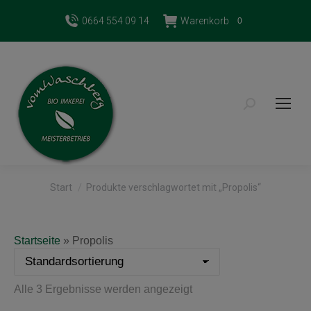
0664 554 09 14
Warenkorb
0
Search:
Sie befinden sich hier:
Start
Produkte verschlagwortet mit „Propolis“
Startseite
»
Propolis
Alle 3 Ergebnisse werden angezeigt