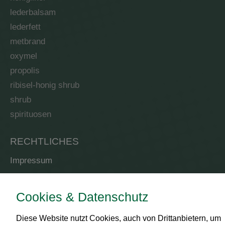
lederbalsam
lederfett
metbrand
oxymel
propolis
ribisel-honig shrub
shrub
spirituosen
RECHTLICHES
Impressum
AGB
Datenschutz
Cookies & Datenschutz
Zahlungsmittel
Diese Website nutzt Cookies, auch von Drittanbietern, um