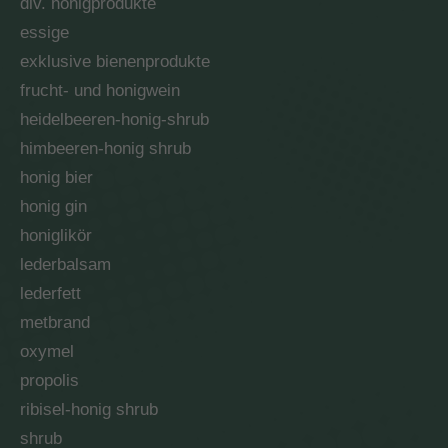
div. honigprodukte
essige
exklusive bienenprodukte
frucht- und honigwein
heidelbeeren-honig-shrub
himbeeren-honig shrub
honig bier
honig gin
honiglikör
lederbalsam
lederfett
metbrand
oxymel
propolis
ribisel-honig shrub
shrub