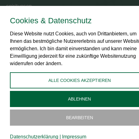
spirituosen
Cookies & Datenschutz
RECHTLICHES
Diese Website nutzt Cookies, auch von Drittanbietern, um
Impressum
Ihnen das bestmögliche Nutzererlebnis auf unserer Websit
AGB
ermöglichen. Ich bin damit einverstanden und kann meine
Datenschutz
Einwilligung jederzeit für eine zukünftige Websitenutzung
widerrufen oder ändern.
Zahlungsmittel
Versand
ALLE COOKIES AKZEPTIEREN
Widerrufsbelehrung
Administration
ABLEHNEN
Cookies bearbeiten
BEARBEITEN
Datenschutzerklärung
|
Impressum