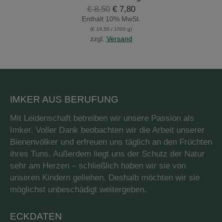
Ursprünglicher
Aktueller
€
8,50
€
7,80
Preis
Preis
Enthält 10% MwSt.
war:
ist:
(
€
19,50
/ 1000 g)
€ 8,50
€ 7,80.
zzgl.
Versand
IMKER AUS BERUFUNG
Mit Leidenschaft betreiben wir unsere Passion als
Imker. Voller Dank beobachten wir die Arbeit unserer
Bienenvölker und erfreuen uns täglich an den Früchten
ihres Tuns. Außerdem liegt uns der Schutz der Natur
sehr am Herzen – schließlich haben wir sie von
unseren Kindern geliehen. Deshalb möchten wir sie
möglichst unbeschädigt weitergeben.
ECKDATEN