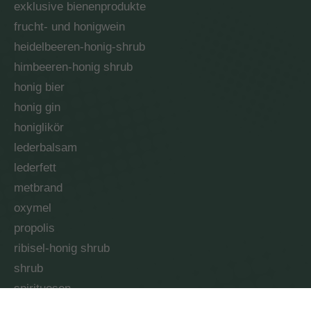
exklusive bienenprodukte
frucht- und honigwein
heidelbeeren-honig-shrub
himbeeren-honig shrub
honig bier
honig gin
honiglikör
lederbalsam
lederfett
metbrand
oxymel
propolis
ribisel-honig shrub
shrub
spirituosen