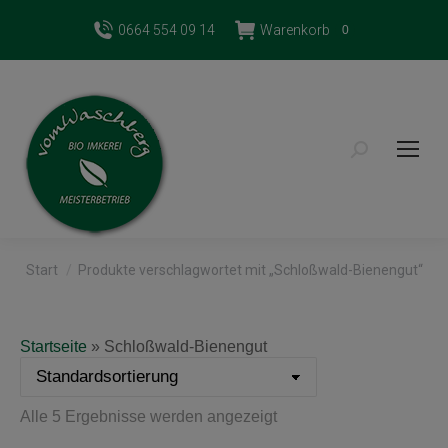
0664 554 09 14
Warenkorb
0
Search:
Sie befinden sich hier:
Start
Produkte verschlagwortet mit „Schloßwald-Bienengut“
Startseite
»
Schloßwald-Bienengut
Alle 5 Ergebnisse werden angezeigt