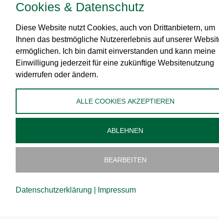
Cookies & Datenschutz
RECHTLICHES
Diese Website nutzt Cookies, auch von Drittanbietern, um
Impressum
Ihnen das bestmögliche Nutzererlebnis auf unserer Websit
AGB
ermöglichen. Ich bin damit einverstanden und kann meine
Datenschutz
Einwilligung jederzeit für eine zukünftige Websitenutzung
widerrufen oder ändern.
Zahlungsmittel
Versand
ALLE COOKIES AKZEPTIEREN
Widerrufsbelehrung
Administration
ABLEHNEN
Cookies bearbeiten
BEARBEITEN
Datenschutzerklärung
|
Impressum