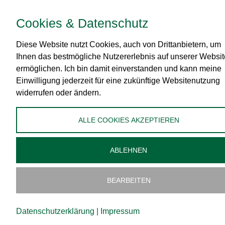
Cookies & Datenschutz
RECHTLICHES
Diese Website nutzt Cookies, auch von Drittanbietern, um
Impressum
Ihnen das bestmögliche Nutzererlebnis auf unserer Websit
AGB
ermöglichen. Ich bin damit einverstanden und kann meine
Datenschutz
Einwilligung jederzeit für eine zukünftige Websitenutzung
widerrufen oder ändern.
Zahlungsmittel
Versand
ALLE COOKIES AKZEPTIEREN
Widerrufsbelehrung
Administration
ABLEHNEN
Cookies bearbeiten
BEARBEITEN
Datenschutzerklärung
|
Impressum