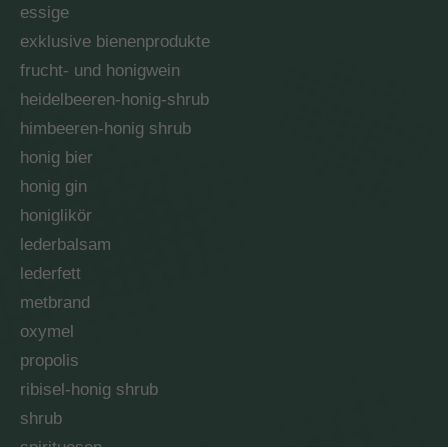
essige
exklusive bienenprodukte
frucht- und honigwein
heidelbeeren-honig-shrub
himbeeren-honig shrub
honig bier
honig gin
honiglikör
lederbalsam
lederfett
metbrand
oxymel
propolis
ribisel-honig shrub
shrub
spirituosen