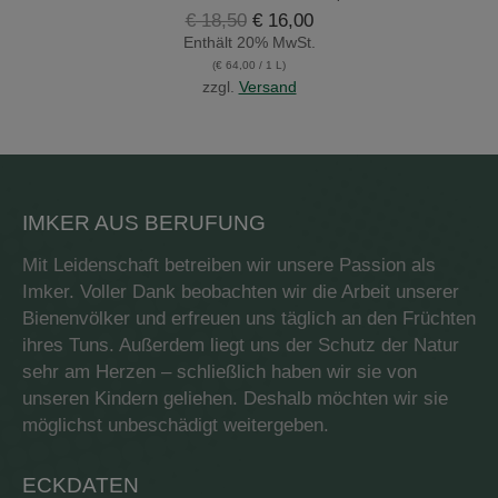
Ursprünglicher
Aktueller
€
18,50
€
16,00
Preis
Preis
Enthält 20% MwSt.
war:
ist:
(
€
64,00
/ 1 L)
€ 18,50
€ 16,00.
zzgl.
Versand
IMKER AUS BERUFUNG
Mit Leidenschaft betreiben wir unsere Passion als
Imker. Voller Dank beobachten wir die Arbeit unserer
Bienenvölker und erfreuen uns täglich an den Früchten
ihres Tuns. Außerdem liegt uns der Schutz der Natur
sehr am Herzen – schließlich haben wir sie von
unseren Kindern geliehen. Deshalb möchten wir sie
möglichst unbeschädigt weitergeben.
ECKDATEN