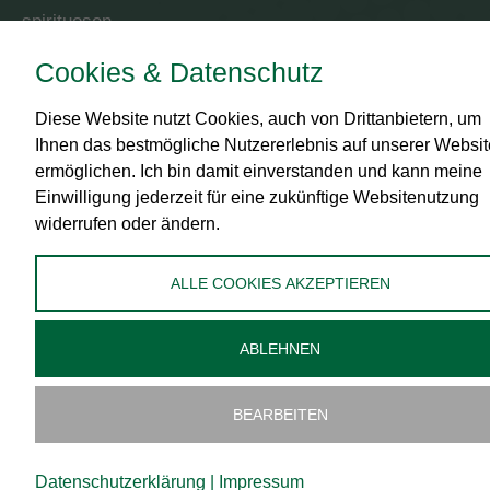
spirituosen
Cookies & Datenschutz
RECHTLICHES
Diese Website nutzt Cookies, auch von Drittanbietern, um
Impressum
Ihnen das bestmögliche Nutzererlebnis auf unserer Websit
AGB
ermöglichen. Ich bin damit einverstanden und kann meine
Datenschutz
Einwilligung jederzeit für eine zukünftige Websitenutzung
widerrufen oder ändern.
Zahlungsmittel
Versand
ALLE COOKIES AKZEPTIEREN
Widerrufsbelehrung
Administration
ABLEHNEN
Cookies bearbeiten
BEARBEITEN
Datenschutzerklärung
|
Impressum