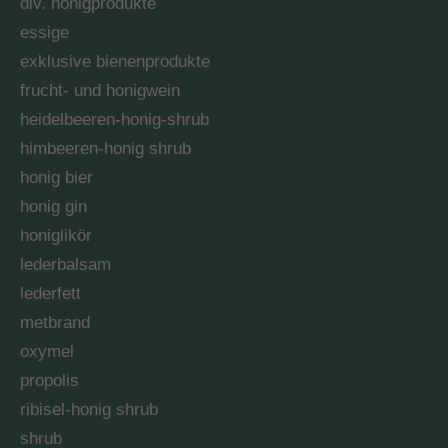
div. honigprodukte
essige
exklusive bienenprodukte
frucht- und honigwein
heidelbeeren-honig-shrub
himbeeren-honig shrub
honig bier
honig gin
honiglikör
lederbalsam
lederfett
metbrand
oxymel
propolis
ribisel-honig shrub
shrub