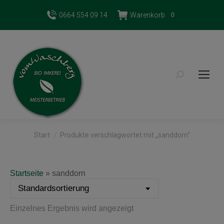
0664 554 09 14
Warenkorb
0
Search:
Sie befinden sich hier:
Start
Produkte verschlagwortet mit „sanddorn“
Startseite
»
sanddorn
Einzelnes Ergebnis wird angezeigt