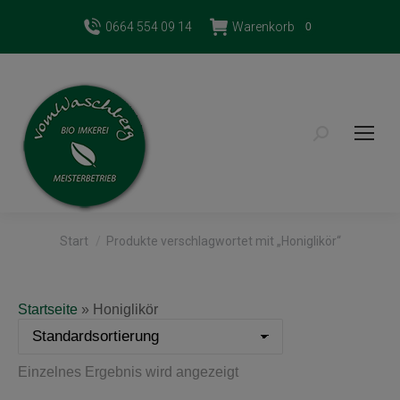
0664 554 09 14
Warenkorb
0
Search:
Sie befinden sich hier:
Start
Produkte verschlagwortet mit „Honiglikör“
Startseite
»
Honiglikör
Einzelnes Ergebnis wird angezeigt