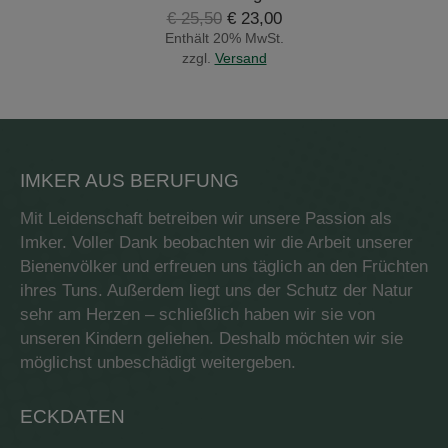
Ursprünglicher
Aktueller
€
25,50
€
23,00
Preis
Preis
Enthält 20% MwSt.
war:
ist:
zzgl.
Versand
€ 25,50
€ 23,00.
IMKER AUS BERUFUNG
Mit Leidenschaft betreiben wir unsere Passion als
Imker. Voller Dank beobachten wir die Arbeit unserer
Bienenvölker und erfreuen uns täglich an den Früchten
ihres Tuns. Außerdem liegt uns der Schutz der Natur
sehr am Herzen – schließlich haben wir sie von
unseren Kindern geliehen. Deshalb möchten wir sie
möglichst unbeschädigt weitergeben.
ECKDATEN