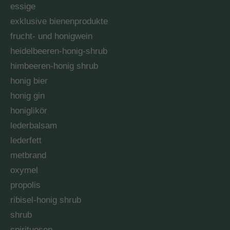
essige
exklusive bienenprodukte
frucht- und honigwein
heidelbeeren-honig-shrub
himbeeren-honig shrub
honig bier
honig gin
honiglikör
lederbalsam
lederfett
metbrand
oxymel
propolis
ribisel-honig shrub
shrub
spirituosen