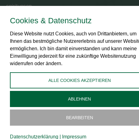
spirituosen
Cookies & Datenschutz
RECHTLICHES
Diese Website nutzt Cookies, auch von Drittanbietern, um
Impressum
Ihnen das bestmögliche Nutzererlebnis auf unserer Websit
AGB
ermöglichen. Ich bin damit einverstanden und kann meine
Datenschutz
Einwilligung jederzeit für eine zukünftige Websitenutzung
widerrufen oder ändern.
Zahlungsmittel
Versand
ALLE COOKIES AKZEPTIEREN
Widerrufsbelehrung
Administration
ABLEHNEN
Cookies bearbeiten
BEARBEITEN
Datenschutzerklärung
|
Impressum