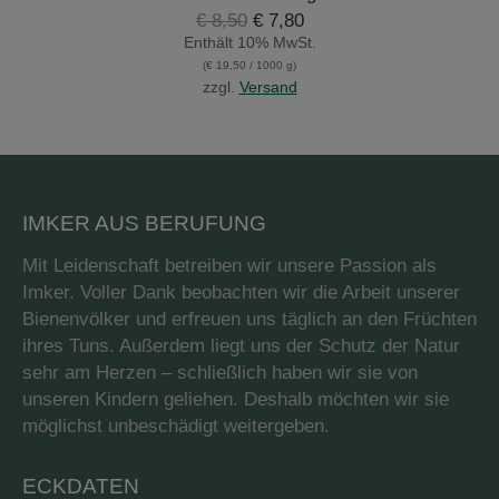
Ursprünglicher
Aktueller
€
8,50
€
7,80
Preis
Preis
Enthält 10% MwSt.
war:
ist:
(
€
19,50
/ 1000 g)
€ 8,50
€ 7,80.
zzgl.
Versand
IMKER AUS BERUFUNG
Mit Leidenschaft betreiben wir unsere Passion als
Imker. Voller Dank beobachten wir die Arbeit unserer
Bienenvölker und erfreuen uns täglich an den Früchten
ihres Tuns. Außerdem liegt uns der Schutz der Natur
sehr am Herzen – schließlich haben wir sie von
unseren Kindern geliehen. Deshalb möchten wir sie
möglichst unbeschädigt weitergeben.
ECKDATEN