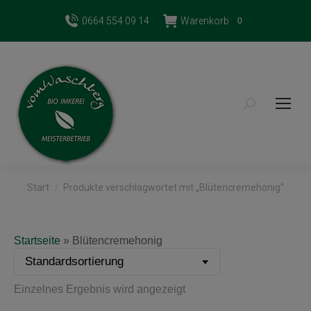
0664 554 09 14
Warenkorb
0
Search:
Sie befinden sich hier:
Start
Produkte verschlagwortet mit „Blütencremehonig“
Startseite
»
Blütencremehonig
Einzelnes Ergebnis wird angezeigt