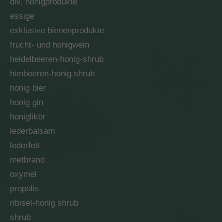
div. honigprodukte
essige
exklusive bienenprodukte
frucht- und honigwein
heidelbeeren-honig-shrub
himbeeren-honig shrub
honig bier
honig gin
honiglikör
lederbalsam
lederfett
metbrand
oxymel
propolis
ribisel-honig shrub
shrub